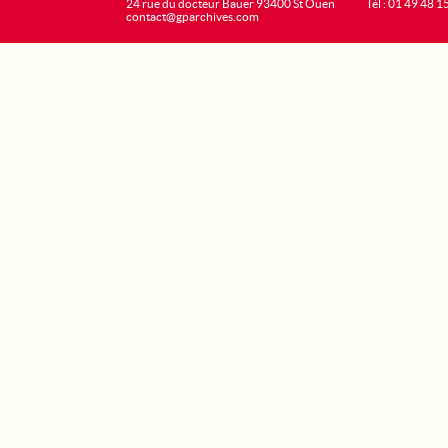
24 rue du docteur Bauer 93400 St Ouen
Tél : 01 49 48 1
contact@gparchives.com