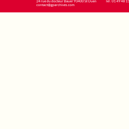
24 rue du docteur Bauer 93400 St Ouen
Tél : 01 49 48 1
contact@gparchives.com