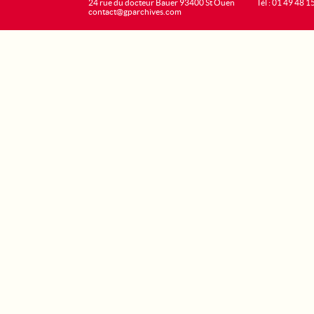
24 rue du docteur Bauer 93400 St Ouen
Tél : 01 49 48 1
contact@gparchives.com