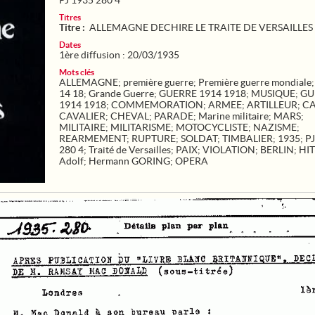
PJ 1935 280 4
Titres
Titre :
ALLEMAGNE DECHIRE LE TRAITE DE VERSAILLES
Dates
1ère diffusion : 20/03/1935
Mots clés
ALLEMAGNE
;
première guerre
;
Première guerre mondiale
14 18
;
Grande Guerre
;
GUERRE 1914 1918
;
MUSIQUE
;
GU
1914 1918
;
COMMEMORATION
;
ARMEE
;
ARTILLEUR
;
C
CAVALIER
;
CHEVAL
;
PARADE
;
Marine militaire
;
MARS
;
MILITAIRE
;
MILITARISME
;
MOTOCYCLISTE
;
NAZISME
;
REARMEMENT
;
RUPTURE
;
SOLDAT
;
TIMBALIER
;
1935
;
PJ
280 4
;
Traité de Versailles
;
PAIX
;
VIOLATION
;
BERLIN
;
HI
Adolf
;
Hermann GORING
;
OPERA