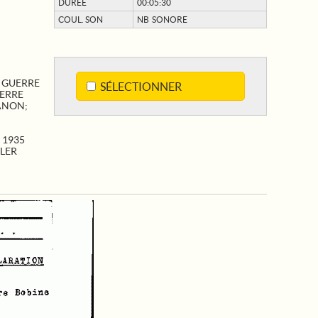
DURÉE
00:05:30
COUL. SON
NB SONORE
;
GUERRE
SÉLECTIONNER
ERRE
ANON
;
 1935
TLER