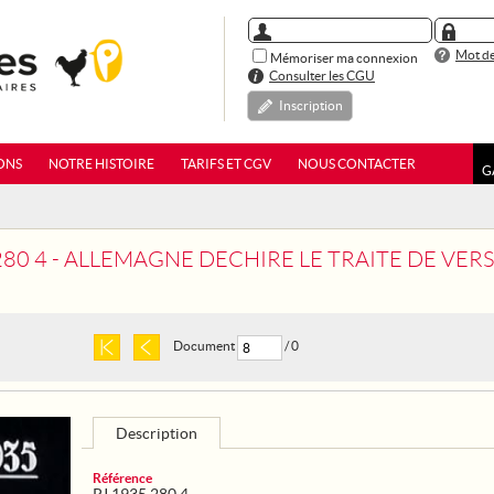
Mot de
Mémoriser ma connexion
Consulter les CGU
Inscription
ONS
NOTRE HISTOIRE
TARIFS ET CGV
NOUS CONTACTER
G
280 4 - ALLEMAGNE DECHIRE LE TRAITE DE VERS
Document
/ 0
Description
Référence