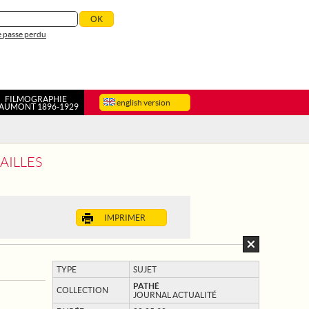
 passe perdu
FILMOGRAPHIE
english version
AUMONT 1896-1929
AILLES
IMPRIMER
TYPE
SUJET
PATHÉ
COLLECTION
JOURNAL ACTUALITÉ