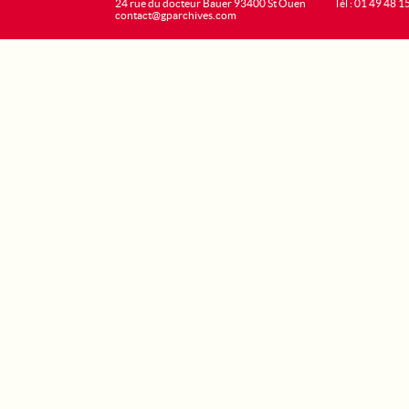
24 rue du docteur Bauer 93400 St Ouen
Tél : 01 49 48 1
contact@gparchives.com