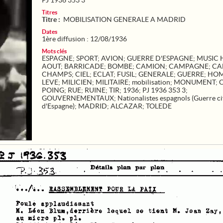
PJ 1936 353 3
Titres
Titre :
MOBILISATION GENERALE A MADRID
Dates
1ère diffusion : 12/08/1936
Mots clés
ESPAGNE
;
SPORT
;
AVION
;
GUERRE D'ESPAGNE
;
MUSIC 
AOUT
;
BARRICADE
;
BOMBE
;
CAMION
;
CAMPAGNE
;
CA
CHAMPS
;
CIEL
;
ECLAT
;
FUSIL
;
GENERALE
;
GUERRE
;
HO
LEVE
;
MILICIEN
;
MILITAIRE
;
mobilisation
;
MONUMENT
;
POING
;
RUE
;
RUINE
;
TIR
;
1936
;
PJ 1936 353 3
;
GOUVERNEMENTAUX
;
Nationalistes espagnols (Guerre ci
d'Espagne)
;
MADRID
;
ALCAZAR
;
TOLEDE