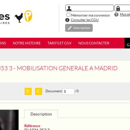
Mot de
Mémoriser ma connexion
Consulter les CGU
Inscription
ONS
NOTRE HISTOIRE
TARIFS ET CGV
NOUS CONTACTER
G
 353 3 - MOBILISATION GENERALE A MADRID
Document
/ 0
Description
Référence