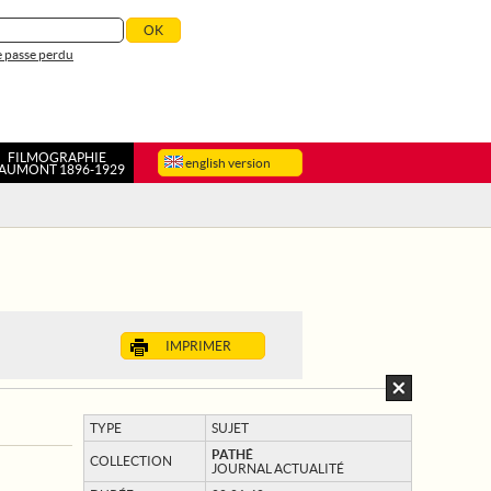
 passe perdu
FILMOGRAPHIE
english version
AUMONT 1896-1929
IMPRIMER
TYPE
SUJET
PATHÉ
COLLECTION
JOURNAL ACTUALITÉ