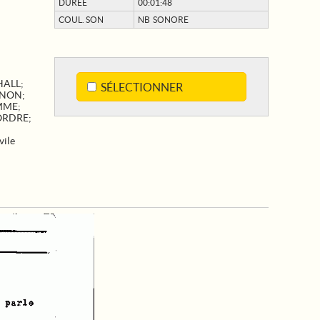
DURÉE
00:01:48
COUL. SON
NB SONORE
HALL
;
SÉLECTIONNER
NON
;
MME
;
ORDRE
;
vile