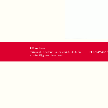
GP archives
24 rue du docteur Bauer 93400 St Ouen
Tél : 01 49 48 1
contact@gparchives.com