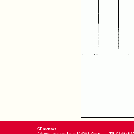
GP archives
24 rue du docteur Bauer 93400 St Ouen
Tél : 01 49 48 1