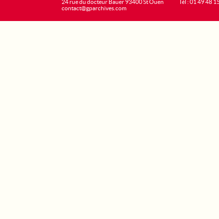
24 rue du docteur Bauer 93400 St Ouen
Tél : 01 49 48 1
contact@gparchives.com