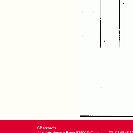
GP archives
24 rue du docteur Bauer 93400 St Ouen
Tél : 01 49 48 1