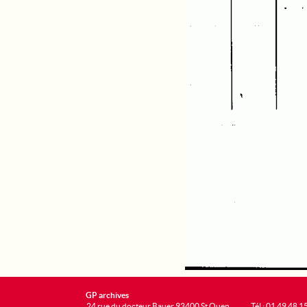
GP archives
24 rue du docteur Bauer 93400 St Ouen
Tél : 01 49 48 1