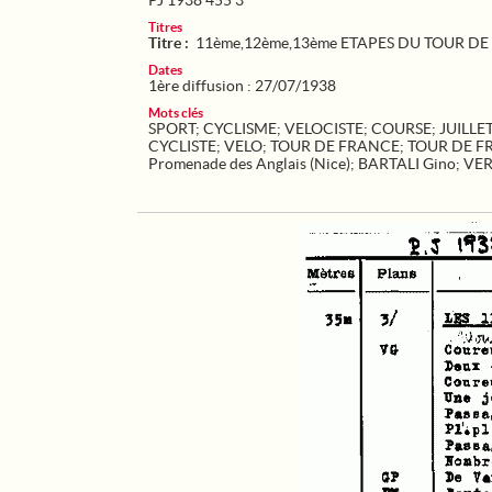
PJ 1938 455 3
Titres
Titre :
11ème,12ème,13ème ETAPES DU TOUR D
Dates
1ère diffusion : 27/07/1938
Mots clés
SPORT
;
CYCLISME
;
VELOCISTE
;
COURSE
;
JUILLE
CYCLISTE
;
VELO
;
TOUR DE FRANCE
;
TOUR DE F
Promenade des Anglais (Nice)
;
BARTALI Gino
;
VER