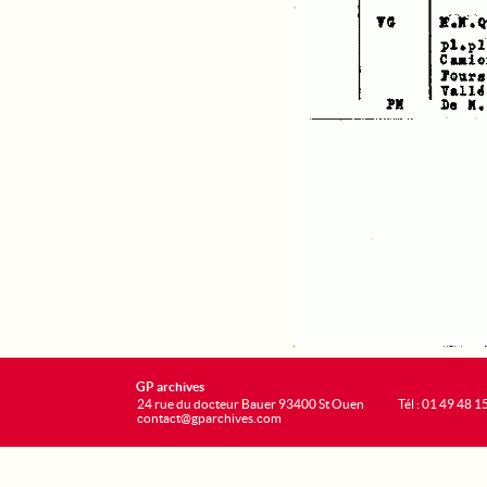
GP archives
24 rue du docteur Bauer 93400 St Ouen
Tél : 01 49 48 1
contact@gparchives.com