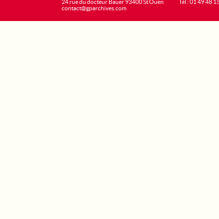
24 rue du docteur Bauer 93400 St Ouen
Tél : 01 49 48 1
contact@gparchives.com