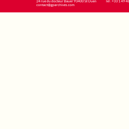
24 rue du docteur Bauer 93400 St Ouen
Tél : +33 1 49 4
contact@gparchives.com