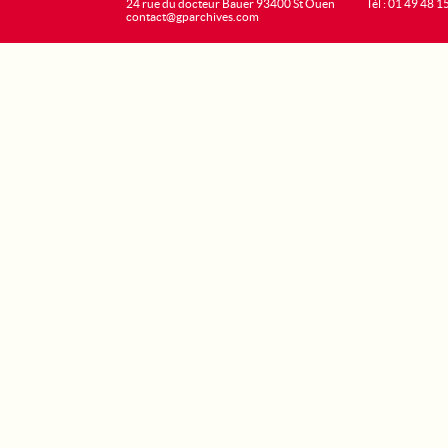
24 rue du docteur Bauer 93400 St Ouen
Tél : 01 49 48 1
contact@gparchives.com