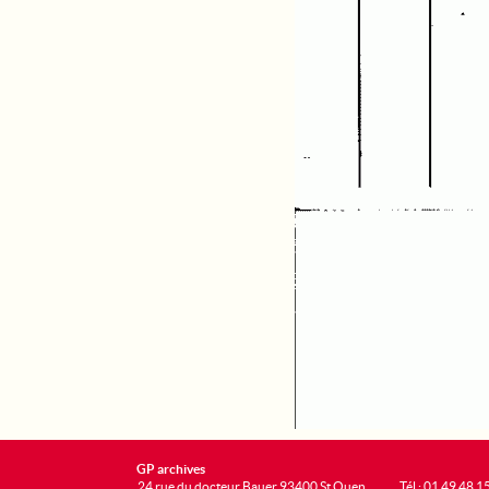
GP archives
24 rue du docteur Bauer 93400 St Ouen
Tél : 01 49 48 1