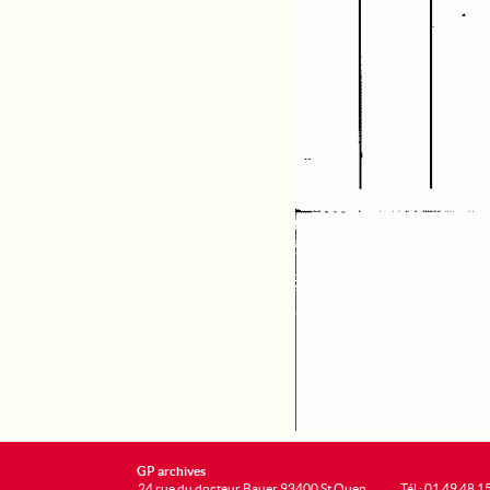
GP archives
24 rue du docteur Bauer 93400 St Ouen
Tél : 01 49 48 1