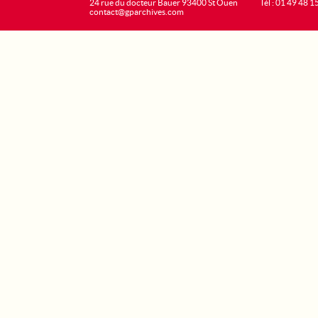
24 rue du docteur Bauer 93400 St Ouen
Tél : 01 49 48 1
contact@gparchives.com