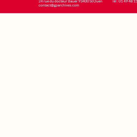
24 rue du docteur Bauer 93400 St Ouen
Tél : 01 49 48 1
contact@gparchives.com