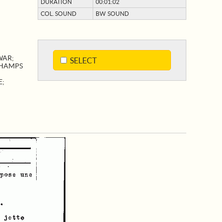
DURATION
00:01:02
COL. SOUND
BW SOUND
WAR
;
SELECT
HAMPS
E
;