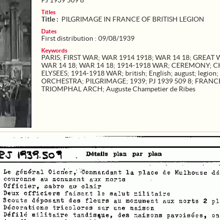
PJ 1939 509 8
Titles
Title :
PILGRIMAGE IN FRANCE OF BRITISH LEGION
Dates
First distribution : 09/08/1939
Keywords
PARIS
;
FIRST WAR
;
WAR 1914 1918
;
WAR 14 18
;
GREAT 
WAR 14 18
;
WAR 14 18
;
1914-1918 WAR
;
CEREMONY
;
C
ELYSEES
;
1914-1918 WAR
;
british
;
English
;
august
;
legion
;
ORCHESTRA
;
PILGRIMAGE
;
1939
;
PJ 1939 509 8
;
FRANC
TRIOMPHAL ARCH
;
Auguste Champetier de Ribes