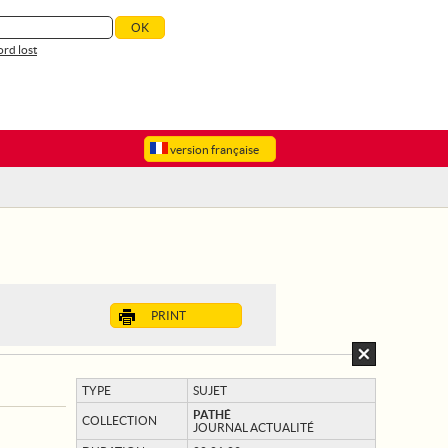
rd lost
version française
PRINT
TYPE
SUJET
PATHÉ
COLLECTION
JOURNAL ACTUALITÉ