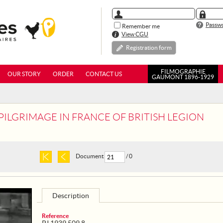
Passwo
Remember me
View CGU
Registration form
FILMOGRAPHIE
OUR STORY
ORDER
CONTACT US
GAUMONT 1896-1929
- PILGRIMAGE IN FRANCE OF BRITISH LEGION
Document
/ 0
Description
Reference