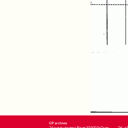
GP archives
24 rue du docteur Bauer 93400 St Ouen
Tél : 