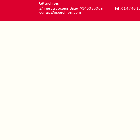
GP archives
24 rue du docteur Bauer 93400 St Ouen
Tél : 01 49 48 1
contact@gparchives.com