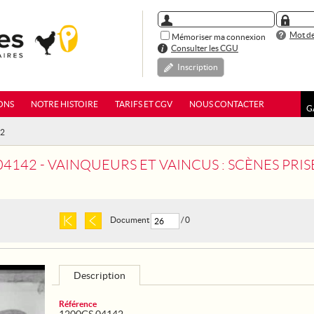
Mot de
Mémoriser ma connexion
Consulter les CGU
Inscription
ONS
NOTRE HISTOIRE
TARIFS ET CGV
NOUS CONTACTER
G
42
142 - VAINQUEURS ET VAINCUS : SCÈNES PRISES À BELG
Document
/ 0
Description
Référence