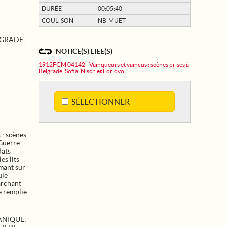
DURÉE
00:05:40
COUL. SON
NB MUET
LGRADE,
NOTICE(S) LIÉE(S)
1912FGM 04142 - Vainqueurs et vaincus : scènes prises à
Belgrade, Sofia, Nisch et Forlovo
SÉLECTIONNER
: scènes
Guerre
dats
es lits
rmant sur
ule
archant
e remplie
ANIQUE
;