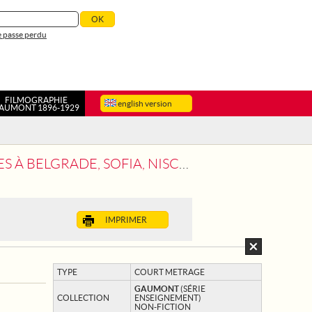
 passe perdu
FILMOGRAPHIE
english version
AUMONT 1896-1929
RADE, SOFIA, NISCH ET FORLOVO
IMPRIMER
TYPE
COURT METRAGE
GAUMONT
(SÉRIE
COLLECTION
ENSEIGNEMENT)
NON-FICTION