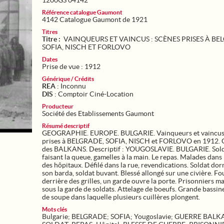
1200GS 04142
Référence catalogue Gaumont
4142 Catalogue Gaumont de 1921
Titres
Titre :
VAINQUEURS ET VAINCUS : SCÈNES PRISES À BE
SOFIA, NISCH ET FORLOVO
Dates
Prise de vue : 1912
Générique / Crédits
REA
: Inconnu
DIS
: Comptoir Ciné-Location
Producteur
Société des Etablissements Gaumont
Résumé descriptif
GEOGRAPHIE. EUROPE. BULGARIE. Vainqueurs et vaincus 
prises à BELGRADE, SOFIA, NISCH et FORLOVO en 1912. 
des BALKANS. Descriptif : YOUGOSLAVIE. BULGARIE. Sol
faisant la queue, gamelles à la main. Le repas. Malades dans l
des hôpitaux. Défilé dans la rue, revendications. Soldat do
son barda, soldat buvant. Blessé allongé sur une civière. Fo
derrière des grilles, un garde ouvre la porte. Prisonniers m
sous la garde de soldats. Attelage de boeufs. Grande bassin
de soupe dans laquelle plusieurs cuillères plongent.
Mots clés
Bulgarie
;
BELGRADE
;
SOFIA
;
Yougoslavie
;
GUERRE BALK