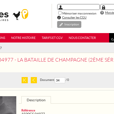
Mot de
Mémoriser ma connexion
Consulter les CGU
Inscription
ONS
NOTRE HISTOIRE
TARIFS ET CGV
NOUS CONTACTER
G
77
04977 - LA BATAILLE DE CHAMPAGNE (2ÈME SÉR
Document
/ 0
Description
Référence