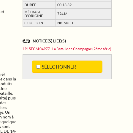
DURÉE
00:13:39
ie)
MÉTRAGE
794 M
D'ORIGINE
COUL. SON
NB MUET
NOTICE(S) LIÉE(S)
1915FGM 04977 - La Bataille de Champagne (2ème série)
SÉLECTIONNER
ie)
és dans la
onduits
 Une
ataille.
alte) puis
 des
iers.
ge. Un
on nom à
nt quelque
s sont
RE DE 14-