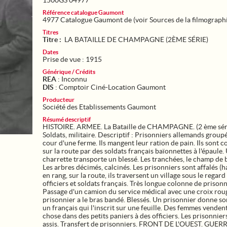
1500GS 04977
Référence catalogue Gaumont
4977 Catalogue Gaumont de (voir Sources de la filmograph
Titres
Titre :
LA BATAILLE DE CHAMPAGNE (2ÈME SÉRIE)
Dates
Prise de vue : 1915
Générique / Crédits
REA
: Inconnu
DIS
: Comptoir Ciné-Location Gaumont
Producteur
Société des Etablissements Gaumont
Résumé descriptif
HISTOIRE. ARMEE. La Bataille de CHAMPAGNE. (2 ème sér
Soldats, militaire. Descriptif : Prisonniers allemands group
cour d'une ferme. Ils mangent leur ration de pain. Ils sont c
sur la route par des soldats français baïonnettes à l'épaule.
charrette transporte un blessé. Les tranchées, le champ de b
Les arbres décimés, calcinés. Les prisonniers sont affalés (h
en rang, sur la route, ils traversent un village sous le regard
officiers et soldats français. Très longue colonne de prisonn
Passage d'un camion du service médical avec une croix rou
prisonnier a le bras bandé. Blessés. Un prisonnier donne s
un français qui l'inscrit sur une feuille. Des femmes vende
chose dans des petits paniers à des officiers. Les prisonnier
assis. Transfert de prisonniers. FRONT DE L'OUEST. GUER