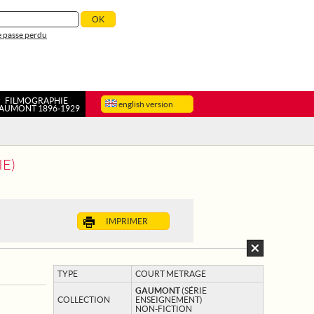
 passe perdu
FILMOGRAPHIE
english version
AUMONT 1896-1929
IE)
IMPRIMER
TYPE
COURT METRAGE
GAUMONT
(SÉRIE
COLLECTION
ENSEIGNEMENT)
NON-FICTION