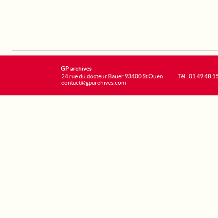
GP archives
24 rue du docteur Bauer 93400 St Ouen
Tél : 01 49 48 1
contact@gparchives.com