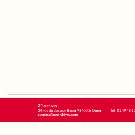
GP archives
24 rue du docteur Bauer 93400 St Ouen
Tél : 01 49 48 1
contact@gparchives.com