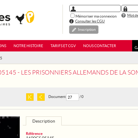
Mot de
Mémoriser ma connexion
Consulter les CGU
Inscription
ONS
NOTRE HISTOIRE
TARIFS ET CGV
NOUS CONTACTER
G
45
05145 - LES PRISONNIERS ALLEMANDS DE LA S
Document
/ 0
Description
Référence