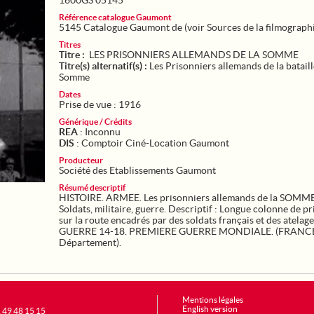
1600GS 05145
Référence catalogue Gaumont
5145 Catalogue Gaumont de (voir Sources de la filmograph
Titres
Titre :
LES PRISONNIERS ALLEMANDS DE LA SOMME
Titre(s) alternatif(s) :
Les Prisonniers allemands de la bataill
Somme
Dates
Prise de vue : 1916
Générique / Crédits
REA
: Inconnu
DIS
: Comptoir Ciné-Location Gaumont
Producteur
Société des Etablissements Gaumont
Résumé descriptif
HISTOIRE. ARMEE. Les prisonniers allemands de la SOMME
Soldats, militaire, guerre. Descriptif : Longue colonne de p
sur la route encadrés par des soldats français et des atelage
GUERRE 14-18. PREMIERE GUERRE MONDIALE. (FRANC
Département).
Mentions légales
English version
1 49 48 15 15