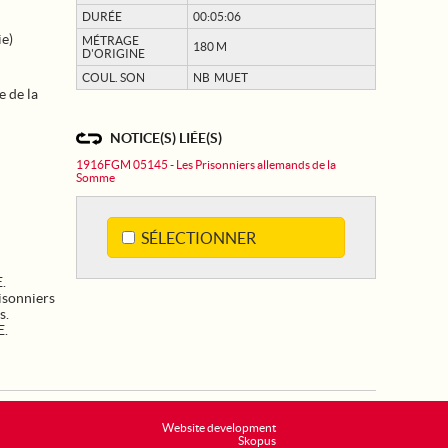
DURÉE
00:05:06
ie)
MÉTRAGE
180 M
D'ORIGINE
COUL. SON
NB MUET
e de la
NOTICE(S) LIÉE(S)
1916FGM 05145 - Les Prisonniers allemands de la
Somme
SÉLECTIONNER
.
risonniers
s.
E.
Website development
Skopus