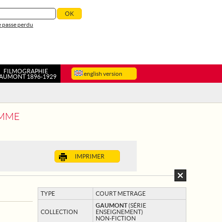
 passe perdu
FILMOGRAPHIE
english version
AUMONT 1896-1929
OMME
IMPRIMER
TYPE
COURT METRAGE
GAUMONT
(SÉRIE
COLLECTION
ENSEIGNEMENT)
NON-FICTION