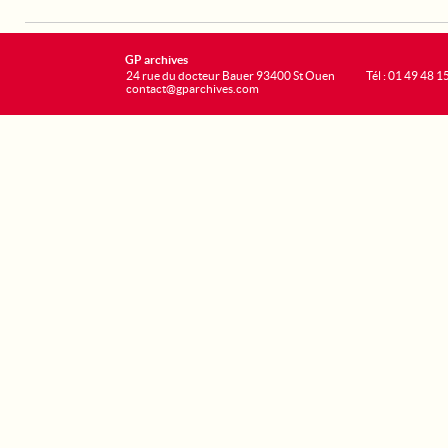
GP archives
24 rue du docteur Bauer 93400 St Ouen
Tél : 01 49 48 1
contact@gparchives.com