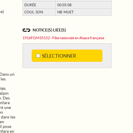
DURÉE
00:05:08
ie)
COUL. SON
NB MUET
NOTICE(S) LIÉE(S)
1916FGM 05152 - Fête nationale en Alsace française
SÉLECTIONNER
 Dans un
 les
ités
alpin
e. Des
anfare
ont une
en
 dans les
 en
Il pose
anfare en