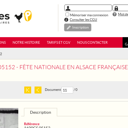
Mot de
Mémoriser ma connexion
Consulter les CGU
Inscription
ONS
NOTRE HISTOIRE
TARIFS ET CGV
NOUS CONTACTER
G
52
05152 - FÊTE NATIONALE EN ALSACE FRANÇAISE
Document
/ 0
Description
Référence