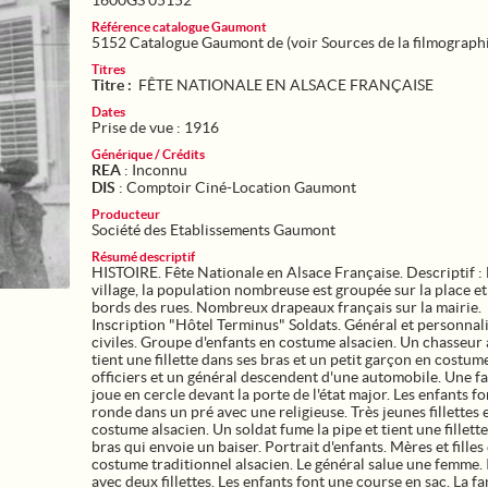
1600GS 05152
Référence catalogue Gaumont
5152 Catalogue Gaumont de (voir Sources de la filmograph
Titres
Titre :
FÊTE NATIONALE EN ALSACE FRANÇAISE
Dates
Prise de vue : 1916
Générique / Crédits
REA
: Inconnu
DIS
: Comptoir Ciné-Location Gaumont
Producteur
Société des Etablissements Gaumont
Résumé descriptif
HISTOIRE. Fête Nationale en Alsace Française. Descriptif :
village, la population nombreuse est groupée sur la place et
bords des rues. Nombreux drapeaux français sur la mairie.
Inscription "Hôtel Terminus" Soldats. Général et personnal
civiles. Groupe d'enfants en costume alsacien. Un chasseur 
tient une fillette dans ses bras et un petit garçon en costum
officiers et un général descendent d'une automobile. Une f
joue en cercle devant la porte de l'état major. Les enfants f
ronde dans un pré avec une religieuse. Très jeunes fillettes 
costume alsacien. Un soldat fume la pipe et tient une fillette
bras qui envoie un baiser. Portrait d'enfants. Mères et filles
costume traditionnel alsacien. Le général salue une femme. 
avec deux fillettes. Les enfants font une course en sac. La f