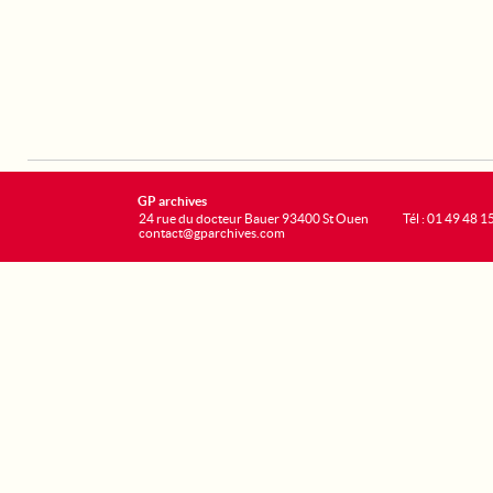
GP archives
24 rue du docteur Bauer 93400 St Ouen
Tél : 01 49 48 1
contact@gparchives.com