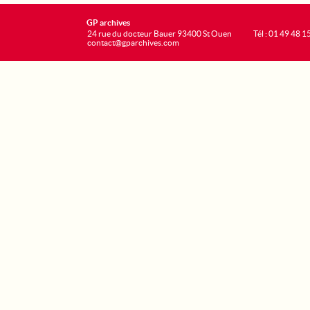
GP archives
24 rue du docteur Bauer 93400 St Ouen
Tél : 01 49 48 1
contact@gparchives.com