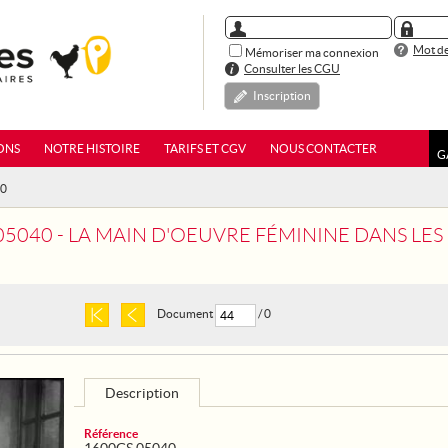
Mot de
Mémoriser ma connexion
Consulter les CGU
Inscription
ONS
NOTRE HISTOIRE
TARIFS ET CGV
NOUS CONTACTER
G
40
05040 - LA MAIN D'OEUVRE FÉMININE DANS LES
Document
/ 0
Description
Référence