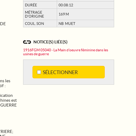
DURÉE
00:08:12
MÉTRAGE
169 M
D'ORIGINE
 DE
COUL. SON
NB MUET
NOTICE(S) LIÉE(S)
1916FGM 05040 - La Main d'oeuvre féminine dans les
usines de guerre
SÉLECTIONNER
ns les
if :
ication
chines est
RE GUERRE
RIERE
;