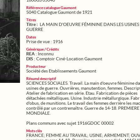
1600GS 05040
Référence catalogue Gaumont
5040 Catalogue Gaumont de 1921
Titres
Titre :
LA MAIN D'OEUVRE FÉMININE DANS LES USINES
GUERRE
Dates
Prise de vue : 1916
Générique / Crédits
REA
: Inconnu
DIS
: Comptoir Ciné-Location Gaumont
Producteur
Société des Etablissements Gaumont
Résumé descriptif
SCIENCES SOCIALES. Travail. La main d'oeuvre féminine da
usines de guerre. Ouvrières, manutention, femmes. Descript
Atelier de fabrication en série. Etau. Fabrication de pièces
détachées métalliques. Usine. Industrie métallurgique. Fabr
d'obus, de munitions. Le travail des femmes derrière les ma
contrôlé par un contremaître. Guerre de 14-18. PREMIE
MONDIALE.
Plans communs avec sujet 1916GDOC 00002
Mots clés
FRANCE
;
FEMME AU TRAVAIL
;
USINE
;
ARMEMENT
;
OUV