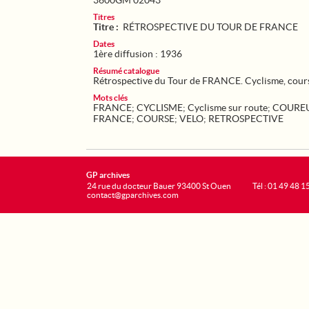
3600GM 02043
Titres
Titre :
RÉTROSPECTIVE DU TOUR DE FRANCE
Dates
1ère diffusion : 1936
Résumé catalogue
Rétrospective du Tour de FRANCE. Cyclisme, course
Mots clés
FRANCE
;
CYCLISME
;
Cyclisme sur route
;
COUREU
FRANCE
;
COURSE
;
VELO
;
RETROSPECTIVE
GP archives
24 rue du docteur Bauer 93400 St Ouen
Tél : 01 49 48 1
contact@gparchives.com