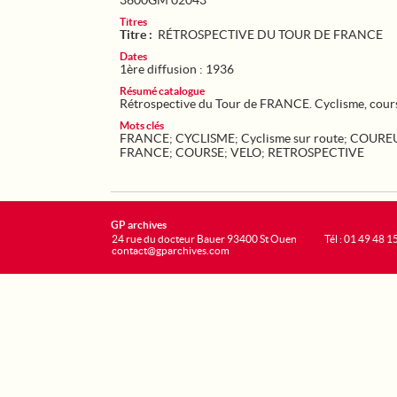
3600GM 02043
Titres
Titre :
RÉTROSPECTIVE DU TOUR DE FRANCE
Dates
1ère diffusion : 1936
Résumé catalogue
Rétrospective du Tour de FRANCE. Cyclisme, course
Mots clés
FRANCE
;
CYCLISME
;
Cyclisme sur route
;
COUREU
FRANCE
;
COURSE
;
VELO
;
RETROSPECTIVE
GP archives
24 rue du docteur Bauer 93400 St Ouen
Tél : 01 49 48 1
contact@gparchives.com