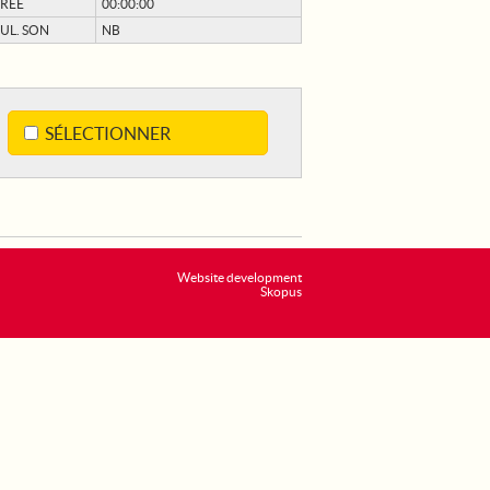
RÉE
00:00:00
UL. SON
NB
SÉLECTIONNER
Website development
Skopus