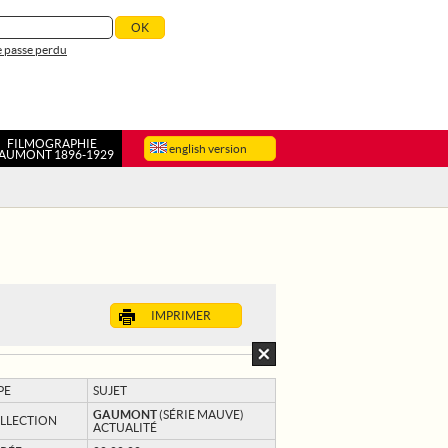
 passe perdu
FILMOGRAPHIE
english version
AUMONT 1896-1929
IMPRIMER
PE
SUJET
GAUMONT
(SÉRIE MAUVE)
LLECTION
ACTUALITÉ