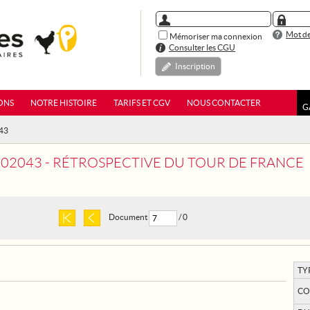
Mot de
Mémoriser ma connexion
Consulter les CGU
Inscription
ONS
NOTRE HISTOIRE
TARIFS ET CGV
NOUS CONTACTER
G
43
02043 - RÉTROSPECTIVE DU TOUR DE FRANCE
Document
/ 0
TY
CO