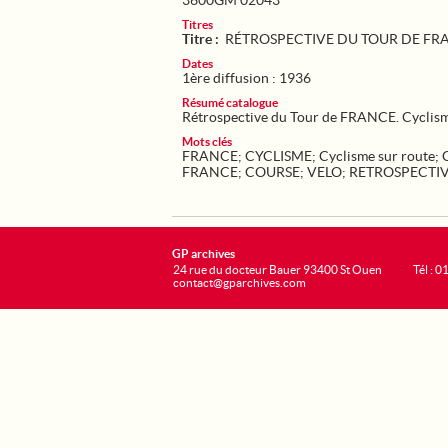
3600GM 02043
Titres
Titre :
RÉTROSPECTIVE DU TOUR DE FR
Dates
1ère diffusion : 1936
Résumé catalogue
Rétrospective du Tour de FRANCE. Cyclisme,
Mots clés
FRANCE
;
CYCLISME
;
Cyclisme sur route
;
FRANCE
;
COURSE
;
VELO
;
RETROSPECTI
GP archives
24 rue du docteur Bauer 93400 St Ouen
Tél : 0
contact@gparchives.com