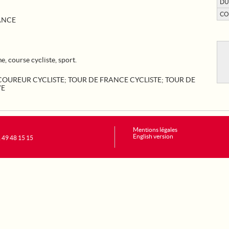
DU
CO
ANCE
 course cycliste, sport.
COUREUR CYCLISTE
;
TOUR DE FRANCE CYCLISTE
;
TOUR DE
VE
Mentions légales
English version
1 49 48 15 15