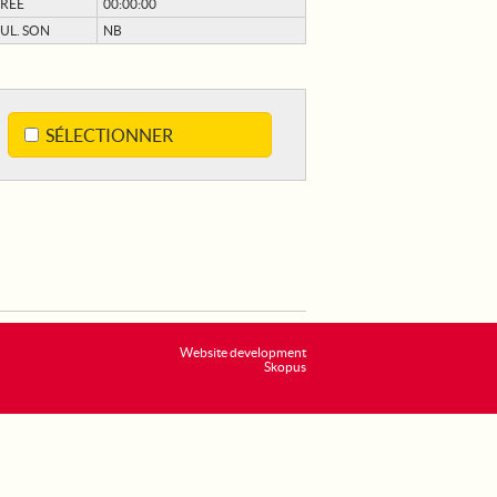
RÉE
00:00:00
UL. SON
NB
SÉLECTIONNER
Website development
Skopus