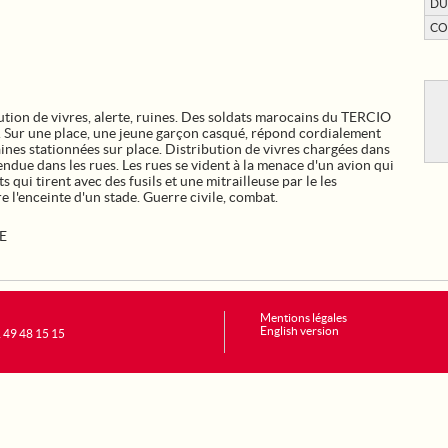
DU
CO
ion de vivres, alerte, ruines. Des soldats marocains du TERCIO
. Sur une place, une jeune garçon casqué, répond cordialement
ines stationnées sur place. Distribution de vivres chargées dans
endue dans les rues. Les rues se vident à la menace d'un avion qui
s qui tirent avec des fusils et une mitrailleuse par le les
 l'enceinte d'un stade. Guerre civile, combat.
E
Mentions légales
English version
1 49 48 15 15