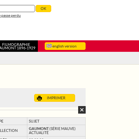
 passe perdu
FILMOGRAPHIE
english version
AUMONT 1896-1929
IMPRIMER
PE
SUJET
GAUMONT
(SÉRIE MAUVE)
LLECTION
ACTUALITÉ