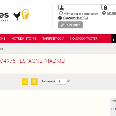
Mot de
Mémoriser ma connexion
Consulter les CGU
Inscription
ONS
NOTRE HISTOIRE
TARIFS ET CGV
NOUS CONTACTER
G
75
04975 - ESPAGNE, MADRID
Document
/ 0
TY
CO