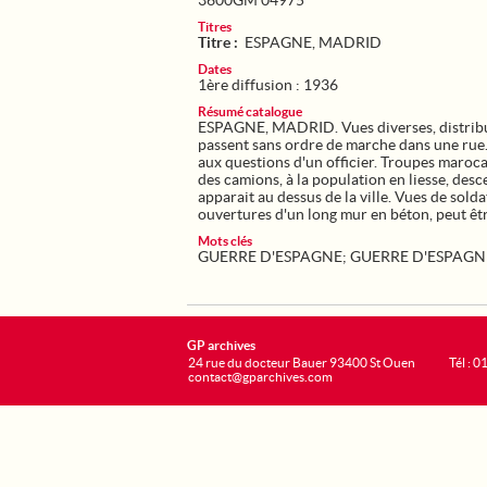
3600GM 04975
Titres
Titre :
ESPAGNE, MADRID
Dates
1ère diffusion : 1936
Résumé catalogue
ESPAGNE, MADRID. Vues diverses, distribut
passent sans ordre de marche dans une rue
aux questions d'un officier. Troupes maroca
des camions, à la population en liesse, desc
apparait au dessus de la ville. Vues de soldat
ouvertures d'un long mur en béton, peut être
Mots clés
GUERRE D'ESPAGNE
;
GUERRE D'ESPAGN
GP archives
24 rue du docteur Bauer 93400 St Ouen
Tél : 0
contact@gparchives.com