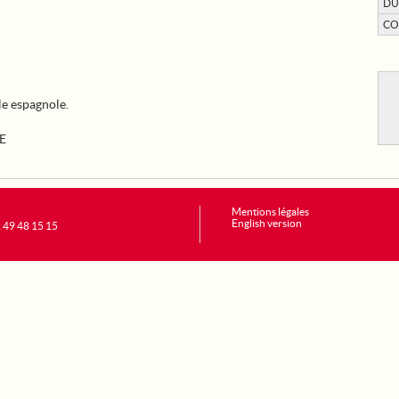
DU
CO
e espagnole.
E
Mentions légales
English version
1 49 48 15 15