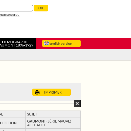
 passe perdu
FILMOGRAPHIE
english version
AUMONT 1896-1929
IMPRIMER
PE
SUJET
GAUMONT
(SÉRIE MAUVE)
LLECTION
ACTUALITÉ