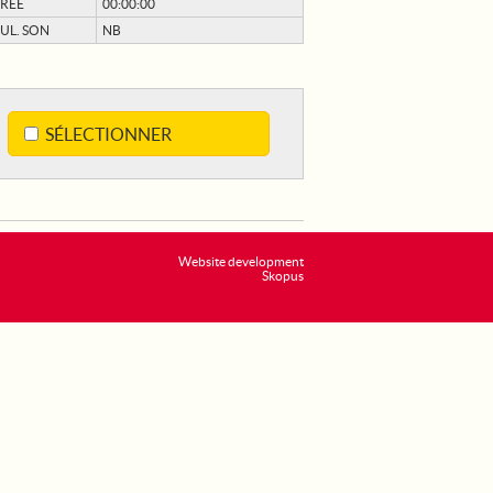
RÉE
00:00:00
UL. SON
NB
SÉLECTIONNER
Website development
Skopus