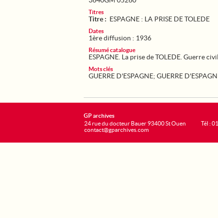
3640GM 05260
Titres
Titre :
ESPAGNE : LA PRISE DE TOLEDE
Dates
1ère diffusion : 1936
Résumé catalogue
ESPAGNE. La prise de TOLEDE. Guerre civil
Mots clés
GUERRE D'ESPAGNE
;
GUERRE D'ESPAGN
GP archives
24 rue du docteur Bauer 93400 St Ouen
Tél : 0
contact@gparchives.com