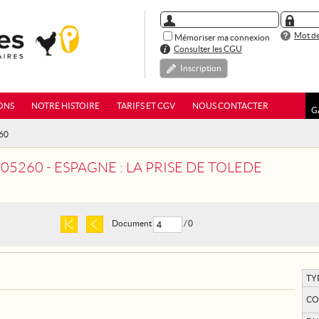
Mot de
Mémoriser ma connexion
Consulter les CGU
Inscription
ONS
NOTRE HISTOIRE
TARIFS ET CGV
NOUS CONTACTER
G
60
05260 - ESPAGNE : LA PRISE DE TOLEDE
Document
/ 0
TY
CO