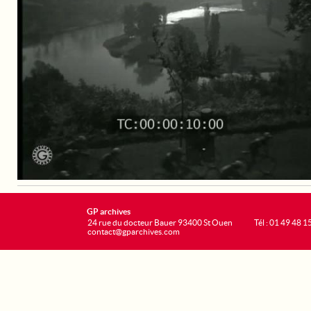
GP archives
24 rue du docteur Bauer 93400 St Ouen
Tél : 01 49 48 1
contact@gparchives.com