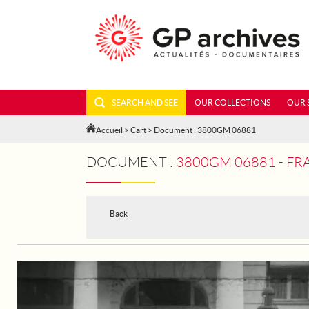
SEARCH AND SEE
OUR COLLECTIONS
OUR 
Accueil
>
Cart
> Document : 3800GM 06881
DOCUMENT :
3800GM 06881 - FRA
Back