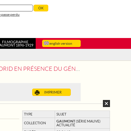
 passe perdu
FILMOGRAPHIE
english version
AUMONT 1896-1929
ÉNÉRAL FRANCO ET DU MARÉCHAL PETAIN
IMPRIMER
TYPE
SUJET
GAUMONT
(SÉRIE MAUVE)
COLLECTION
ACTUALITÉ