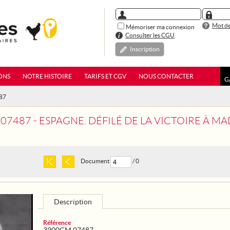
Mot de
Mémoriser ma connexion
Consulter les CGU
Inscription
ONS
NOTRE HISTOIRE
TARIFS ET CGV
NOUS CONTACTER
G
87
7 - ESPAGNE. DÉFILÉ DE LA VICTOIRE À MADRID EN PRÉSENCE DU G
Document
/ 0
Description
Référence