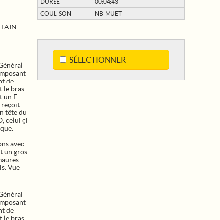
DURÉE
00:04:43
COUL. SON
NB MUET
ETAIN
SÉLECTIONNER
Général
omposant
nt de
t le bras
t un F
 reçoit
n tête du
, celui çi
sque.
e
ons avec
nt un gros
maures.
ls. Vue
Général
omposant
nt de
t le bras