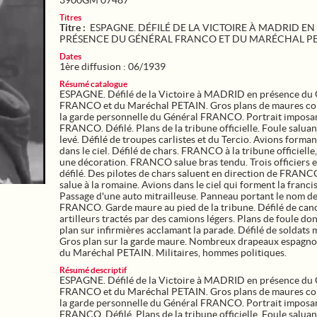
3900GM 07487
Titres
Titre :
ESPAGNE. DÉFILÉ DE LA VICTOIRE À MADRID EN
PRÉSENCE DU GÉNÉRAL FRANCO ET DU MARÉCHAL P
Dates
1ère diffusion : 06/1939
Résumé catalogue
ESPAGNE. Défilé de la Victoire à MADRID en présence du 
FRANCO et du Maréchal PETAIN. Gros plans de maures c
la garde personnelle du Général FRANCO. Portrait imposa
FRANCO. Défilé. Plans de la tribune officielle. Foule saluan
levé. Défilé de troupes carlistes et du Tercio. Avions forman
dans le ciel. Défilé de chars. FRANCO à la tribune officielle,
une décoration. FRANCO salue bras tendu. Trois officiers e
défilé. Des pilotes de chars saluent en direction de FRANCO
salue à la romaine. Avions dans le ciel qui forment la franci
Passage d'une auto mitrailleuse. Panneau portant le nom d
FRANCO. Garde maure au pied de la tribune. Défilé de can
artilleurs tractés par des camions légers. Plans de foule do
plan sur infirmières acclamant la parade. Défilé de soldats 
Gros plan sur la garde maure. Nombreux drapeaux espagno
du Maréchal PETAIN. Militaires, hommes politiques.
Résumé descriptif
ESPAGNE. Défilé de la Victoire à MADRID en présence du 
FRANCO et du Maréchal PETAIN. Gros plans de maures c
la garde personnelle du Général FRANCO. Portrait imposa
FRANCO. Défilé. Plans de la tribune officielle. Foule saluan