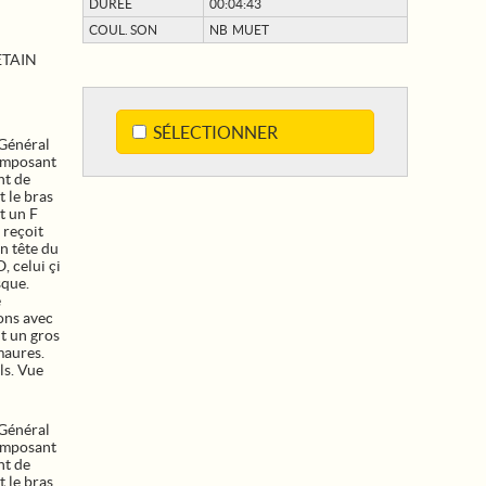
DURÉE
00:04:43
COUL. SON
NB MUET
ETAIN
SÉLECTIONNER
Général
omposant
nt de
t le bras
t un F
 reçoit
n tête du
, celui çi
sque.
e
ons avec
nt un gros
maures.
ls. Vue
Général
omposant
nt de
t le bras