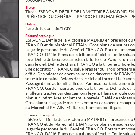
3900GM 07487
Titres
Titre :
ESPAGNE. DÉFILÉ DE LA VICTOIRE À MADRID EN
PRÉSENCE DU GÉNÉRAL FRANCO ET DU MARÉCHAL P
Dates
1ère diffusion : 06/1939
Résumé catalogue
ESPAGNE. Défilé de la Victoire à MADRID en présence du 
FRANCO et du Maréchal PETAIN. Gros plans de maures c
la garde personnelle du Général FRANCO. Portrait imposa
FRANCO. Défilé. Plans de la tribune officielle. Foule saluan
levé. Défilé de troupes carlistes et du Tercio. Avions forman
dans le ciel. Défilé de chars. FRANCO à la tribune officielle,
une décoration. FRANCO salue bras tendu. Trois officiers e
défilé. Des pilotes de chars saluent en direction de FRANCO
salue à la romaine. Avions dans le ciel qui forment la franci
Passage d'une auto mitrailleuse. Panneau portant le nom d
FRANCO. Garde maure au pied de la tribune. Défilé de can
artilleurs tractés par des camions légers. Plans de foule do
plan sur infirmières acclamant la parade. Défilé de soldats 
Gros plan sur la garde maure. Nombreux drapeaux espagno
du Maréchal PETAIN. Militaires, hommes politiques.
Résumé descriptif
ESPAGNE. Défilé de la Victoire à MADRID en présence du 
FRANCO et du Maréchal PETAIN. Gros plans de maures c
la garde personnelle du Général FRANCO. Portrait imposa
FRANCO. Défilé. Plans de la tribune officielle. Foule saluan