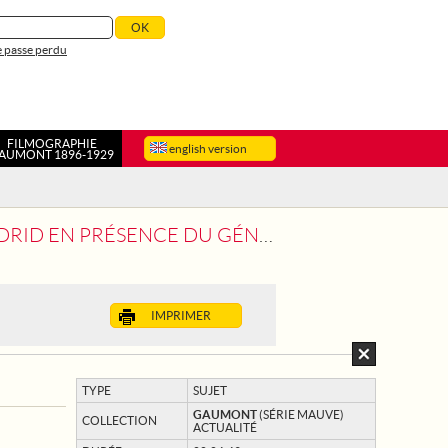
 passe perdu
FILMOGRAPHIE
english version
AUMONT 1896-1929
ÉNÉRAL FRANCO ET DU MARÉCHAL PETAIN
IMPRIMER
TYPE
SUJET
GAUMONT
(SÉRIE MAUVE)
COLLECTION
ACTUALITÉ