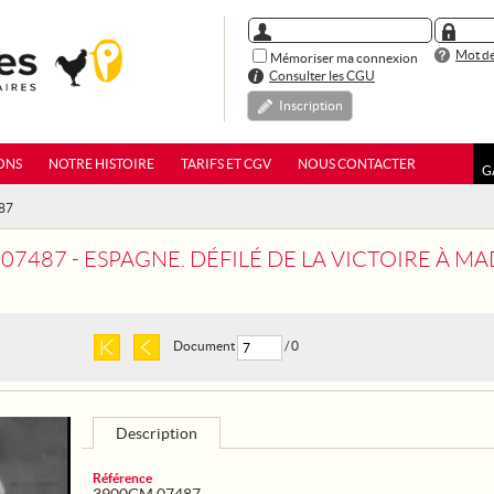
Mot de
Mémoriser ma connexion
Consulter les CGU
Inscription
ONS
NOTRE HISTOIRE
TARIFS ET CGV
NOUS CONTACTER
G
87
7 - ESPAGNE. DÉFILÉ DE LA VICTOIRE À MADRID EN PRÉSENCE DU G
Document
/ 0
Description
Référence