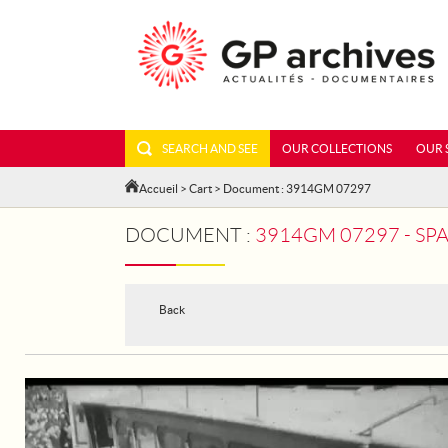
SEARCH AND SEE
OUR COLLECTIONS
OUR 
Accueil
>
Cart
> Document : 3914GM 07297
DOCUMENT :
3914GM 07297 - SPA
Back