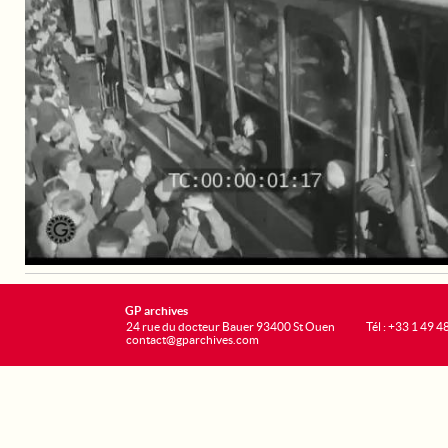
GP archives
24 rue du docteur Bauer 93400 St Ouen
Tél : +33 1 49 4
contact@gparchives.com