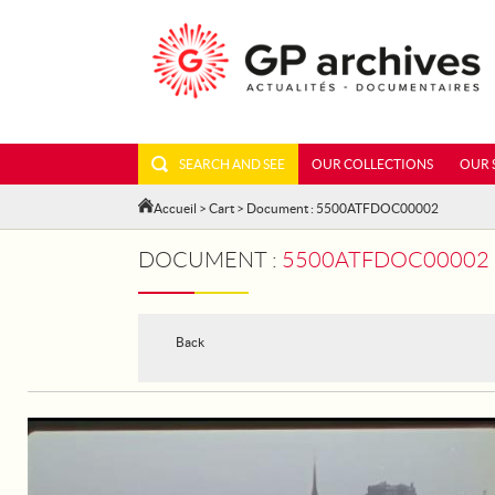
SEARCH AND SEE
OUR COLLECTIONS
OUR 
Accueil
>
Cart
> Document : 5500ATFDOC00002
DOCUMENT :
5500ATFDOC00002 - THROUGHO
Back