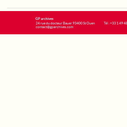
GP archives
24 rue du docteur Bauer 93400 St Ouen
Tél : +33 1 49 4
contact@gparchives.com