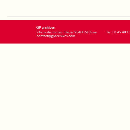
GP archives
24 rue du docteur Bauer 93400 St Ouen
Tél : 01 49 48 1
contact@gparchives.com