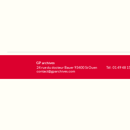
GP archives
24 rue du docteur Bauer 93400 St Ouen
Tél : 01 49 48 1
contact@gparchives.com