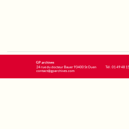
GP archives
24 rue du docteur Bauer 93400 St Ouen
Tél : 01 49 48 1
contact@gparchives.com