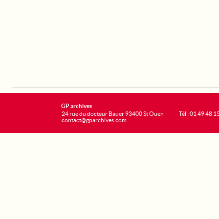
GP archives
24 rue du docteur Bauer 93400 St Ouen
Tél : 01 49 48 1
contact@gparchives.com