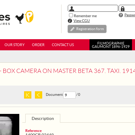
Passwo
Remember me
View CGU
Registration form
FILMOGRAPHIE
OUR STORY
ORDER
CONTACT US
GAUMONT 1896-1929
X CAMERA ON MASTER BETA 367. TAXI. 1914, REEL 1: THE T
Document
/ 0
Description
Reference