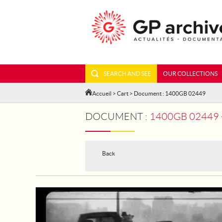
SEARCH AND SEE
OUR COLLECTIONS
Accueil
>
Cart
> Document : 1400GB 02449
DOCUMENT :
1400GB 02449 - BO
Back