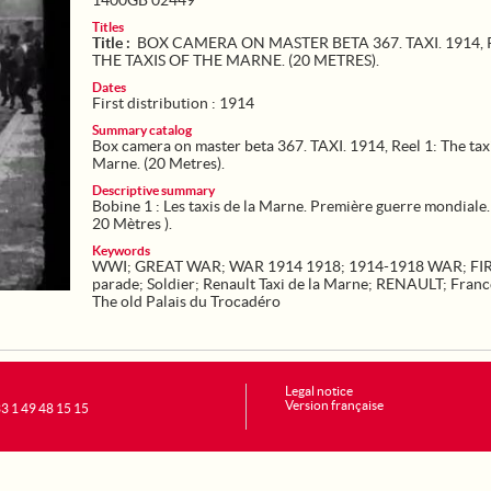
1400GB 02449
Titles
Title :
BOX CAMERA ON MASTER BETA 367. TAXI. 1914, R
THE TAXIS OF THE MARNE. (20 METRES).
Dates
First distribution : 1914
Summary catalog
Box camera on master beta 367. TAXI. 1914, Reel 1: The taxi
Marne. (20 Metres).
Descriptive summary
Bobine 1 : Les taxis de la Marne. Première guerre mondiale
20 Mètres ).
Keywords
WWI
;
GREAT WAR
;
WAR 1914 1918
;
1914-1918 WAR
;
FI
parade
;
Soldier
;
Renault Taxi de la Marne
;
RENAULT
;
Franc
The old Palais du Trocadéro
Legal notice
Version française
+33 1 49 48 15 15