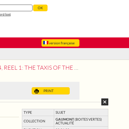
rd lost
version française
AXIS OF THE MARNE. (20 METRES).
PRINT
TYPE
SUJET
GAUMONT
(BOITES VERTES)
COLLECTION
ACTUALITÉ