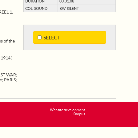
DURATION
00:01:08
COL. SOUND
BW SILENT
EEL 1:
SELECT
s of the
. 1914(
RST WAR
;
e
;
PARIS
;
Website development
Skopus