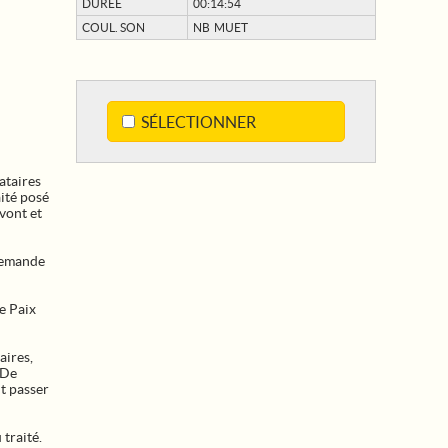
DURÉE
00:14:54
COUL. SON
NB MUET
SÉLECTIONNER
ataires
aité posé
vont et
llemande
e Paix
aires,
 De
t passer
 traité.