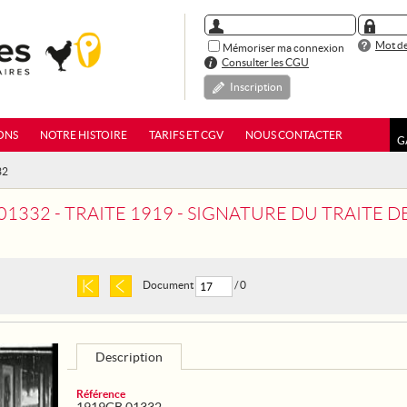
Mot de
Mémoriser ma connexion
Consulter les CGU
Inscription
ONS
NOTRE HISTOIRE
TARIFS ET CGV
NOUS CONTACTER
G
32
1332 - TRAITE 1919 - SIGNATURE DU TRAITE DE
Document
/ 0
Description
Référence