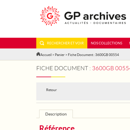
RECHERCHER ET VOIR
NOS COLLECTIONS
Accueil
>
Panier
> Fiche Document : 3600GB 00554
FICHE DOCUMENT :
3600GB 00554 - GUER
Retour
Description
Référence