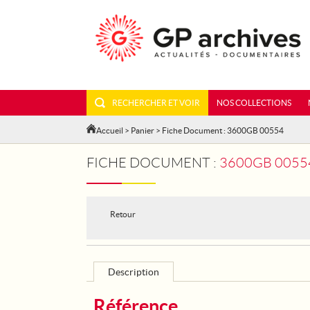
RECHERCHER ET VOIR
NOS COLLECTIONS
Accueil
>
Panier
> Fiche Document : 3600GB 00554
FICHE DOCUMENT :
3600GB 00554 - GUER
Retour
Description
Référence